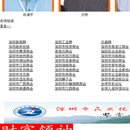
肖满平
方明
友情链接
更多>>
深圳新闻网
深圳工业网
总裁网
深圳政府在线
深圳市投资商会
深圳市黑龙江商会
深圳市鹰潭商会
香港总商会
福田区企业协会
深圳市徐州商会
深圳市四川商会
深圳市河南商会
深圳市潮汕商会
深圳市宜春商会
深圳市湖北商会
深圳市江苏商会
深圳湖南商会
深圳市青年商会
深圳市常州商会
深圳市海南商会
深圳市女企业家协
深圳市河北商
深圳市慈善会
深圳市企业家协会
深圳市茂名商会
深圳狮子会
深圳市商业联合会
深圳市广西商会
深圳市巾帼潮商商会
全球市长论坛
深圳市南通商会
深圳市江西商会
全球人居环境论坛