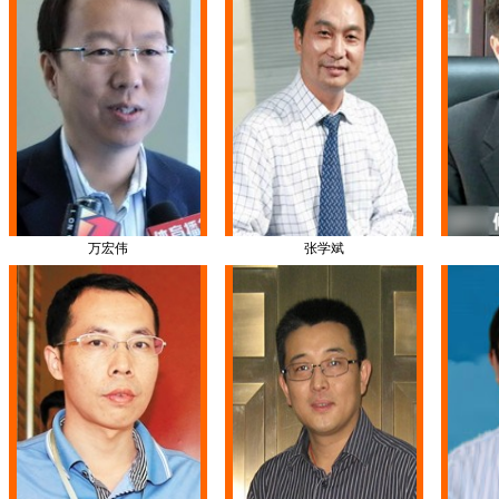
万宏伟
张学斌