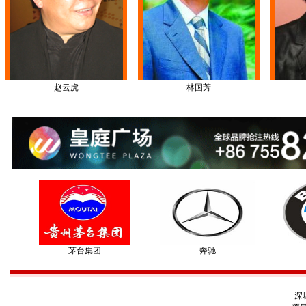
赵云虎
林国芳
茅台集团
奔驰
深