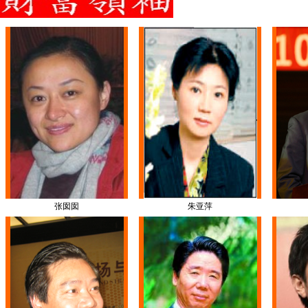
张囡囡
朱亚萍