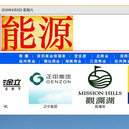
2026年8月8日 星期六
商 圈
|
深圳展会排期表
|
贸促委
|
总商会
|
深商
温州商会
|
潮汕商会
|
湖南商会
|
江西商会
|
杭州商
观澜湖
神舟电脑