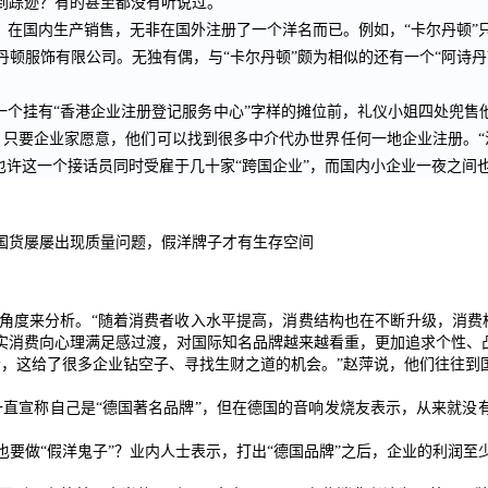
到踪迹？有的甚至都没有听说过。
在国内生产销售，无非在国外注册了一个洋名而已。例如，“卡尔丹顿”
顿服饰有限公司。无独有偶，与“卡尔丹顿”颇为相似的还有一个“阿诗
个挂有“香港企业注册登记服务中心”字样的摊位前，礼仪小姐四处兜售
。只要企业家愿意，他们可以找到很多中介代办世界任何一地企业注册。“
也许这一个接话员同时受雇于几十家“跨国企业”，而国内小企业一夜之间也
货屡屡出现质量问题，假洋牌子才有生存空间
度来分析。“随着消费者收入水平提高，消费结构也在不断升级，消费档
实消费向心理满足感过渡，对国际知名品牌越来越看重，更加追求个性、
这给了很多企业钻空子、寻找生财之道的机会。”赵萍说，他们往往到国
一直宣称自己是“德国著名品牌”，但在德国的音响发烧友表示，从来就没
做“假洋鬼子”？业内人士表示，打出“德国品牌”之后，企业的利润至