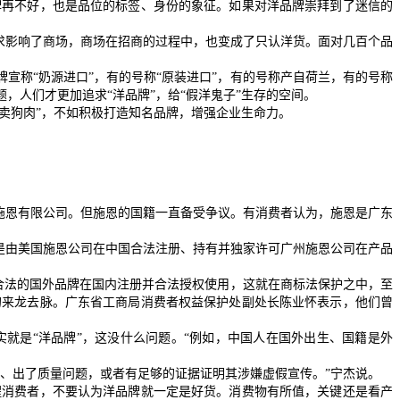
再不好，也是品位的标签、身份的象征。如果对洋品牌崇拜到了迷信的
求影响了商场，商场在招商的过程中，也变成了只认洋货。面对几百个品
牌宣称“奶源进口”，有的号称“原装进口”，有的号称产自荷兰，有的号称
人们才更加追求“洋品牌”，给“假洋鬼子”生存的空间。
头卖狗肉”，不如积极打造知名品牌，增强企业生命力。
施恩有限公司。但施恩的国籍一直备受争议。有消费者认为，施恩是广东
是由美国施恩公司在中国合法注册、持有并独家许可广州施恩公司在产品
合法的国外品牌在国内注册并合法授权使用，这就在商标法保护之中，至
的来龙去脉。广东省工商局消费者权益保护处副处长陈业怀表示，他们曾
就是“洋品牌”，这没什么问题。“例如，中国人在国外出生、国籍是外
、出了质量问题，或者有足够的证据证明其涉嫌虚假宣传。”宁杰说。
消费者，不要认为洋品牌就一定是好货。消费物有所值，关键还是看产