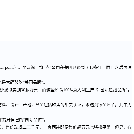
ter point
）。朋友说，“汇点”公司在美国已经倒闭
10
多年，而且之后再没
是大肆鼓吹“美国品牌”。
沙发能卖到
30
多万元，而这些所谓
100%
意大利生产的“国际超级品牌”，
材料、设计、产地，甚至包括欧美的相关认证，渗透到每个环节，其中尤
提升自己的“国际品位”。
式，售价动辄二三千元，一套西装即便售价超万元也稀松平常。但是，有