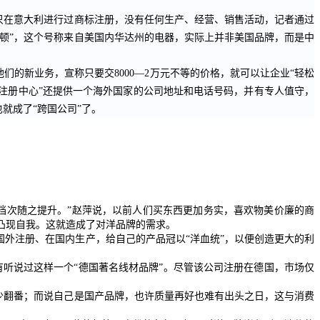
只在意大利进行过商标注册，没有任何生产、经营、销售活动，记者通过
丹顿”，这个号称来自美国内华达州的电器，实际上并非美国品牌，而是中
他们的新业务，宣称只要交
8000
—
2
万元不等的价格，就可以让企业“轻松
注册中心”还提供一个海外国家的公司地址和电话号码，并有专人值守，
就成了“跨国公司”了。
次随之提升。”赵萍说，以前人们买东西更加务实，喜欢物美价廉的商
凸现自我。这就造成了对洋品牌的需求。
外注册、在国内生产，给自己的产品冠以“洋血统”，以便创造更大的利
有听说过这样一个“德国著名线材品牌”。尽管该公司注册在德国，市场仅
少翻番；而说自己是国产品牌，也许质量再好也难有出头之日，这与消费