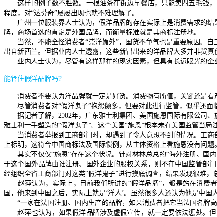
这样的例子数不胜数。一根油条在街边早餐店，只能卖四五毛钱，而
程度，对“达芬奇”屡屡出现也就不难理解了。
广州一位服装界人士认为，假洋品牌的存在实际上是消费需求的结果。
牌，商场首选的肯定是外国品牌，而衡量标准就是其商标注册地。
当然，不能全怪消费者“崇洋媚外”，国货不争气也是重要原因。自
出自新西兰。但据业内人士透露，这些新冒出来的洋品牌大多并非货真价
业内人士认为，尽管有这样那样的现实因素，但具有长远眼光的企业不
能管住假洋品牌吗？
消费者不要认为洋品牌就一定是好货。消费物有所值，关键还是看产
尽管消费者对“假洋鬼子”抱怨颇多，但要对此进行监管，似乎还面临
据记者了解，
2002
年，广东雅士利集团、美国施恩国际有限公司、
雅士利一手塑造的“假洋鬼子”。这个美国“施恩”根本未在美国监管当局
当消费者举报到工商部门时，却遇到了令人意想不到的情况。工商部门
上标明，这符合中国商标法及国际惯例，从主体资格上看施恩没有问题
其实不仅仅“施恩”存在这个状况。针对林林总总的“海外注册、国内
于这个国外品牌由谁注册、国外企业的股权关系，则不在中国监管部门
经组织全省工商部门对这类“假洋鬼子”进行摸底调查，结果发现很难，
赵萍认为，实际上，目前我们所讲的“假洋品牌”，都是站在消费者的
国，他来到中国之后，实际上就是‘洋人’。虽然很多人还认为他是中国
“一家在法国注册、国内生产的品牌，如果消费者把它当法国名牌高价
赵萍也认为，如果假洋品牌涉及虚假宣传，就一定要依法惩处。但如