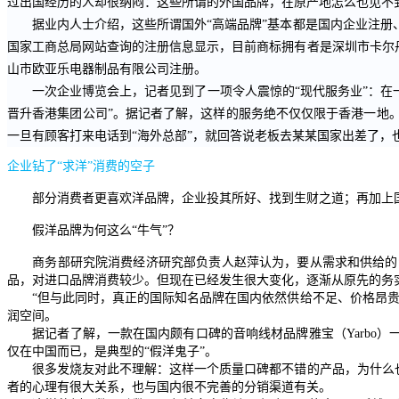
过出国经历的人却很纳闷：这些所谓的外国品牌，在原产地怎么也见不
据业内人士介绍，这些所谓国外“高端品牌”基本都是国内企业注册、
国家工商总局网站查询的注册信息显示，目前商标拥有者是深圳市卡尔丹
山市欧亚乐电器制品有限公司注册。
一次企业博览会上，记者见到了一项令人震惊的“现代服务业”：在一
晋升香港集团公司”。据记者了解，这样的服务绝不仅仅限于香港一地
一旦有顾客打来电话到“海外总部”，就回答说老板去某某国家出差了，
企业钻了“求洋”消费的空子
部分消费者更喜欢洋品牌，企业投其所好、找到生财之道；再加上国
假洋品牌为何这么“牛气”？
商务部研究院消费经济研究部负责人赵萍认为，要从需求和供给的角
品，对进口品牌消费较少。但现在已经发生很大变化，逐渐从原先的务
“但与此同时，真正的国际知名品牌在国内依然供给不足、价格昂贵，
润空间。
据记者了解，一款在国内颇有口碑的音响线材品牌雅宝（
Yarbo
）
仅在中国而已，是典型的“假洋鬼子”。
很多发烧友对此不理解：这样一个质量口碑都不错的产品，为什么也要
者的心理有很大关系，也与国内很不完善的分销渠道有关。