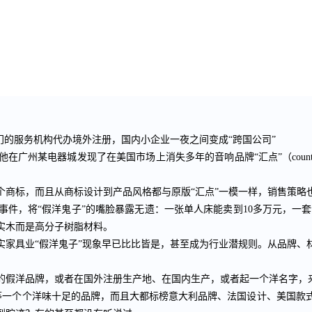
的服务机构代办境外注册，国内小企业一夜之间变成“跨国公司”
在广州某电器城发现了在美国市场上消失多年的音响品牌“汇点”（
coun
标，而且从商标设计到产品风格都与原版“汇点”一模一样，销售策略也
件，将“假洋鬼子”的嘴脸暴露无遗：一张单人床能卖到
10
多万元，一套
实木而是高分子树脂材料。
具业“假洋鬼子”现象早已比比皆是，甚至成为行业潜规则。从品牌、
的假洋品牌，或者在国外注册生产地、在国内生产，或者起一个洋名字，来
”等一个个洋味十足的品牌，而且大都标榜意大利品牌、法国设计、美国款