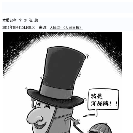
本报记者
李
刚
崔
鹏
2011
年
09
月
15
日
00:00
来源：
人民网
-
《人民日报》