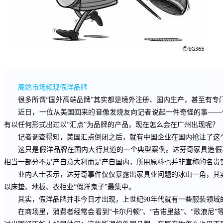
高端市场频现假洋品牌
很多所谓“国外高端品牌”其实都是境外注册、国内生产，甚至有专门
近日，一位从美国回来的音像发烧友向记者说起一件奇怪的事——他
有以任何形式出过以“汇点”为品牌的产品，现在怎么会在广州出现呢？
记者调查得知，美国汇点倒闭之后，就有中国企业在国内抢注了这个商
这只是假洋品牌在国内大行其道的一个典型案例。达芬奇家具造假事
相当一部分不是产自意大利而是产自国内，所用原料也并非宣称的名贵
业内人士表示，达芬奇事件仅仅暴露出家具业问题的冰山一角，其实家
以床垫、地板、衣柜业“假洋鬼子”最集中。
其实，假洋品牌并非今日才出现，上世纪
90
年代就有一些服装领域
在商场里，消费者经常会看到“卡尔丹顿”、“吉诺里兹”、“歌浪尼