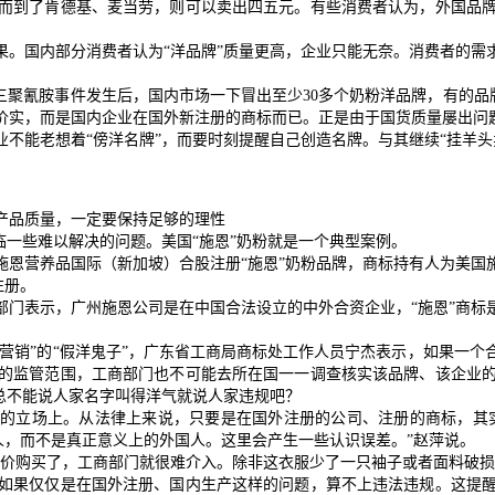
到了肯德基、麦当劳，则可以卖出四五元。有些消费者认为，外国品牌
国内部分消费者认为“洋品牌”质量更高，企业只能无奈。消费者的需
三聚氰胺事件发生后，国内市场一下冒出至少
30
多个奶粉洋品牌，有的品
实，而是国内企业在国外新注册的商标而已。正是由于国货质量屡出问题，
能老想着“傍洋名牌”，而要时刻提醒自己创造名牌。与其继续“挂羊
品质量，一定要保持足够的理性
一些难以解决的问题。美国“施恩”奶粉就是一个典型案例。
施恩营养品国际（新加坡）合股注册“施恩”奶粉品牌，商标持有人为美国
注册。
表示，广州施恩公司是在中国合法设立的中外合资企业，“施恩”商标
。
营销”的“假洋鬼子”，广东省工商局商标处工作人员宁杰表示，如果一个
的监管范围，工商部门也不可能去所在国一一调查核实该品牌、该企业
总不能说人家名字叫得洋气就说人家违规吧？
立场上。从法律上来说，只要是在国外注册的公司、注册的商标，其实
人，而不是真正意义上的外国人。这里会产生一些认识误差。”赵萍说。
购买了，工商部门就很难介入。除非这衣服少了一只袖子或者面料破损
果仅仅是在国外注册、国内生产这样的问题，算不上违法违规。这提醒