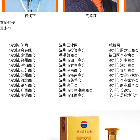
肖满平
黄德满
友情链接
更多>>
深圳新闻网
深圳工业网
总裁网
深圳政府在线
深圳市投资商会
深圳市黑龙江商会
深圳市鹰潭商会
香港总商会
福田区企业协会
深圳市徐州商会
深圳市四川商会
深圳市河南商会
深圳市潮汕商会
深圳市宜春商会
深圳市湖北商会
深圳市江苏商会
深圳湖南商会
深圳市青年商会
深圳市常州商会
深圳市海南商会
深圳市女企业家协
深圳市河北商
深圳市慈善会
深圳市企业家协会
深圳市茂名商会
深圳狮子会
深圳市商业联合会
深圳市广西商会
深圳市巾帼潮商商会
全球市长论坛
深圳市南通商会
深圳市江西商会
全球人居环境论坛