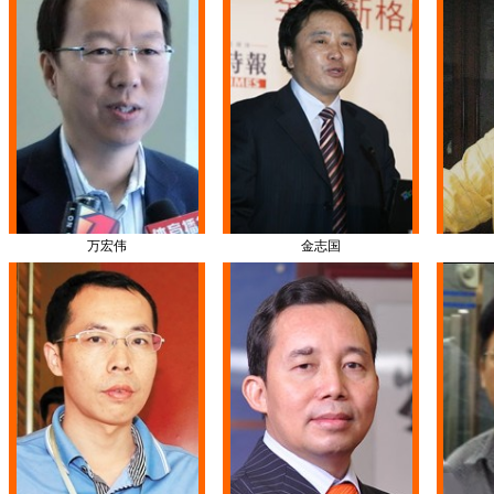
万宏伟
金志国