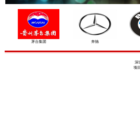
茅台集团
奔驰
深
项目