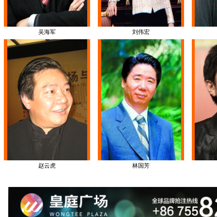
吴海军
刘伟宏
赵云虎
林国芳