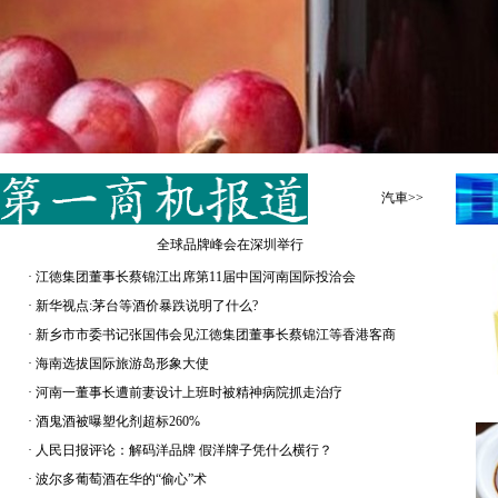
汽車>>
全球品牌峰会在深圳举行
·
江徳集团董事长蔡锦江出席第11届中国河南国际投洽会
·
新华视点:茅台等酒价暴跌说明了什么?
·
新乡市市委书记张国伟会见江徳集团董事长蔡锦江等香港客商
·
海南选拔国际旅游岛形象大使
·
河南一董事长遭前妻设计上班时被精神病院抓走治疗
·
酒鬼酒被曝塑化剂超标260%
·
人民日报评论：解码洋品牌 假洋牌子凭什么横行？
·
波尔多葡萄酒在华的“偷心”术