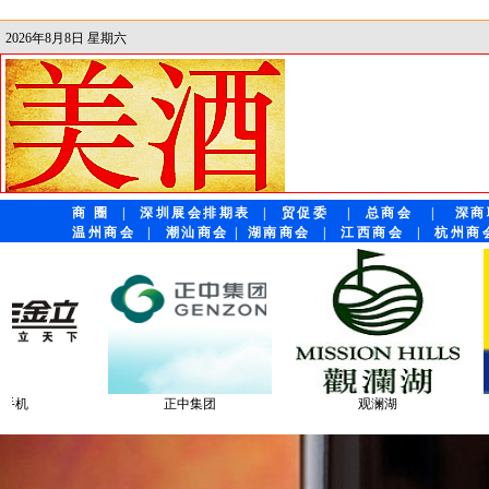
2026年8月8日 星期六
商 圈
|
深圳展会排期表
|
贸促委
|
总商会
|
深商
温州商会
|
潮汕商会
|
湖南商会
|
江西商会
|
杭州商
观澜湖
神舟电脑