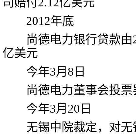
司赔付
2.12
亿美元
2012
年底
尚德电力银行贷款由
亿美元
今年
3
月
8
日
尚德电力董事会投票罢
今年
3
月
20
日
无锡中院裁定，对无锡