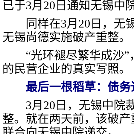
已于
3
月
20
日通知无锡中
同样在
3
月
20
日，无
无锡尚德实施破产重整。
“光环褪尽繁华成沙”
的民营企业的真实写照。
最后一根稻草：债务
3
月
20
日，无锡中院
整。就在两天前，该破产
联合向无锡中院递交。