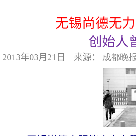
无锡尚德无力
创始人
2013
年
03
月
21
日
来源：
成都晚