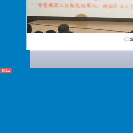
《工
51La