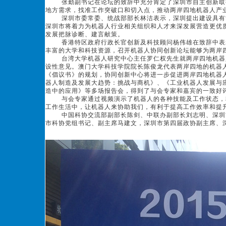
张勤副书记在论坛的致辞中充分肯定了深圳市自主创新取得
地方需求，找准工作突破口和切入点，推动两岸四地机器人产
深圳市委常委、统战部部长林洁表示，深圳提出建设具有世
深圳市将着力为机器人行业相关组织和人才来深发展营造更优
发展把脉诊断、建言献策。
香港特区政府行政长官创新及科技顾问杨伟雄在致辞中表示
丰富的大学和科技资源，召开机器人协同创新论坛能够为两岸
台湾大学机器人研究中心主任罗仁权先生就两岸四地机器人
设性意见。澳门大学科技学院院长陈俊龙代表两岸四地的机器
《倡议书》的规划，协同创新中心将进一步促进两岸四地机器
器人制造及发展大趋势：挑战与商机》、《工业机器人发展与
造中的应用》等多场报告会，得到了与会专家和嘉宾的一致好
与会专家通过视频演示了机器人的各种技能及工作状态，科
工作生活中，让机器人来协助我们，有利于提高工作效率和提
中国科协交流部副部长陈剑、中联办副部长刘志明、深圳市
市科协党组书记、副主席马建文，深圳市第四届政协副主席、