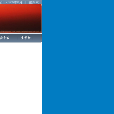
们
2026年8月8日 星期六
廖宇波
|
张景新
|