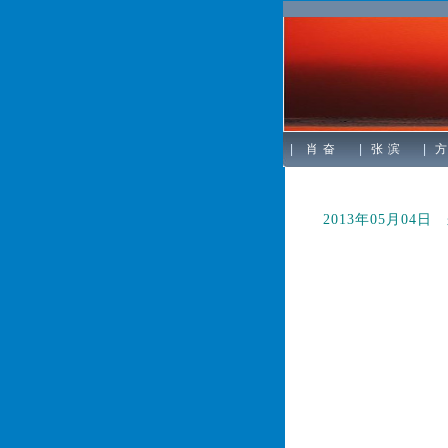
|
肖 奋
|
张 滨
|
方
首届“深
2013年05月04日