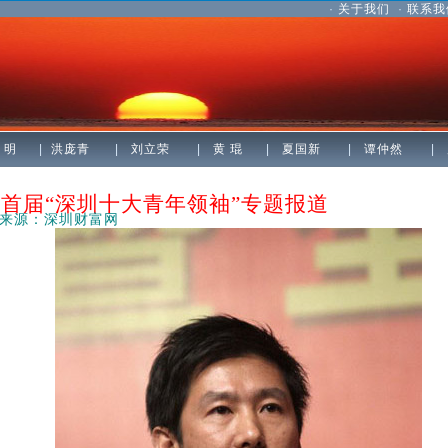
·
关于我们
·
联系我
 明
|
洪庞青
|
刘立荣
|
黄 琨
|
夏国新
|
谭仲然
|
圳十大青年领袖”专题报道
来源：深圳财富网