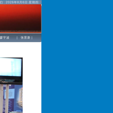
们
2026年8月6日 星期四
廖宇波
|
张景新
|