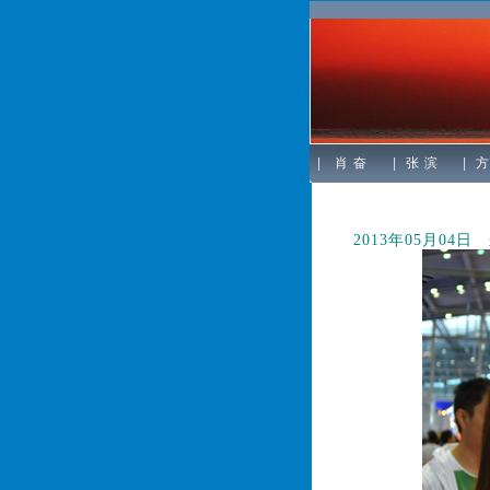
|
肖 奋
|
张 滨
|
方
首届“深
2013年05月04日