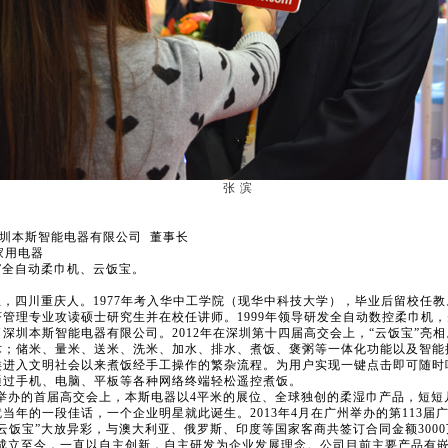
张 滨
圳本斯智能电器有限公司 董事长
家用电器
”全自动柔巾机、云饭宝。
生，四川重庆人。1977年考入华中工学院（现华中科技大学），毕业后留校任教。
管理专业攻读硕士研究生并在校任讲师。1999年领导研发全自动数控柔巾机，
深圳本斯智能电器有限公司。2012年在深圳第十四届高交会上，“云饭宝”亮
术；储米、量米、送米、洗米、加水、排水、煮饭、褒粥等一体化功能以及智能
类进入文明社会以来煮饭经手工操作的繁杂流程。为用户实现一键点击即可随时
通过手机、电脑、平板等各种网络终端轻松遥控煮饭。
举办的首届高交会上，本斯电器以4平米的展位、全球独创的柔湿巾产品，短短几
当年的一段佳话，一个企业明星就此诞生。2013年4月在广州举办的第113届
云饭宝”大放异彩，与澳大利亚、俄罗斯、印度等国家客商共签订合同金额300
年成立至今，一直以自主创新，自主研发为企业发展理念。公司目前主要产品有