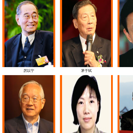
厉以宁
茅于轼