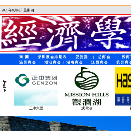
2026年8月6日 星期四
商 圈
|
深圳展会排期表
|
贸促委
|
总商会
|
深商
温州商会
|
潮汕商会
|
湖南商会
|
江西商会
|
杭州商
观澜湖
神舟电脑
招商