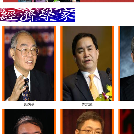
萧灼基
陈志武