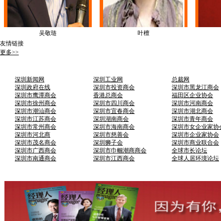
吴敬琏
叶檀
友情链接
更多>>
深圳新闻网
深圳工业网
总裁网
深圳政府在线
深圳市投资商会
深圳市黑龙江商会
深圳市鹰潭商会
香港总商会
福田区企业协会
深圳市徐州商会
深圳市四川商会
深圳市河南商会
深圳市潮汕商会
深圳市宜春商会
深圳市湖北商会
深圳市江苏商会
深圳湖南商会
深圳市青年商会
深圳市常州商会
深圳市海南商会
深圳市女企业家协
深圳市河北商
深圳市慈善会
深圳市企业家协会
深圳市茂名商会
深圳狮子会
深圳市商业联合会
深圳市广西商会
深圳市巾帼潮商商会
全球市长论坛
深圳市南通商会
深圳市江西商会
全球人居环境论坛