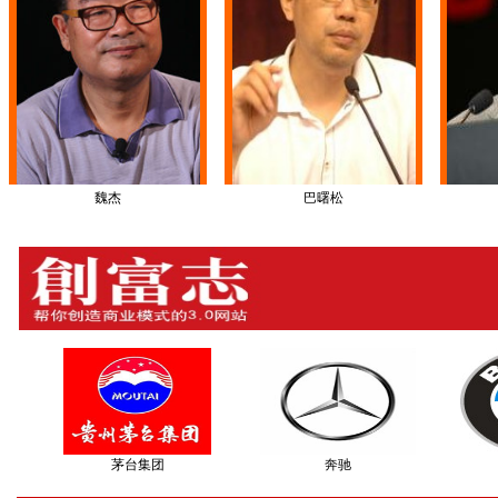
魏杰
巴曙松
茅台集团
奔驰