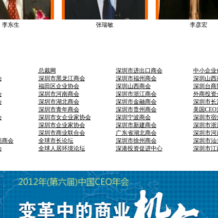
李东生
张瑞敏
李彦宏
总裁网
深圳市进出口商会
中小企业
会
深圳市黑龙江商会
深圳市福州商会
深圳山西
福田区企业协会
深圳山西商会
深圳台商
会
深圳市河南商会
深圳市浙江商会
外商投资
会
深圳市湖北商会
深圳市金融商会
深圳市长
深圳市青年商会
深圳市贵州商会
美国CE
会
深圳市女企业家协会
深圳宁波商会
深圳市宿
深圳市企业家协会
深圳市新建商会
深圳市浙
深圳市商业联合会
广东省湖北商会
深圳市河
商商会
全球市长论坛
深圳市徐州商会
深圳市汕
会
全球人居环境论坛
深港投资促进中心
深圳市江