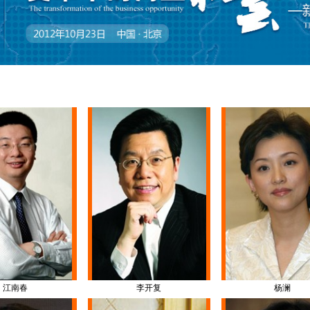
江南春
李开复
杨澜