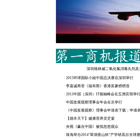
深圳格林威二氧化氯消毒丸剂及
·
2015环球国际小姐中国总决赛在深圳举行
·
李嘉诚再登《福布斯》香港富豪榜榜首
·
2013中国（深圳）IT领袖峰会在五洲宾馆举
·
中国发展观察理事会年会在京举行
·
《中国发展观察》理事会申请表下载：申请
·
【德丰天下】健康营养灵芝宴
·
央视《赢在中国》被指忽悠观众
·
珠海举办2014“翠湖香山杯”产学研高尔夫球