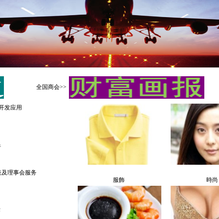
全国商会>>
开发应用
行
表及理事会服务
服飾
時尚
赛