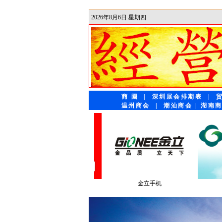
2026年8月6日 星期四
商 圈
|
深圳展会排期表
|
温州商会
|
潮汕商会
|
湖南
正中集团
观澜湖
神