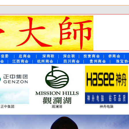
贸促委
|
总商会
|
深商联
|
深企联
|
投资商会
|
侨商会
|
商会
|
江西商会
|
杭州商会
|
四川商会
|
贵州商会
|
珠宝协
舟电脑
招商银行
欢乐谷