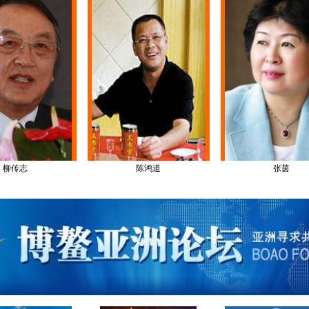
柳传志
陈鸿道
张茵