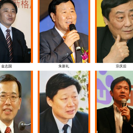
金志国
朱新礼
宗庆后