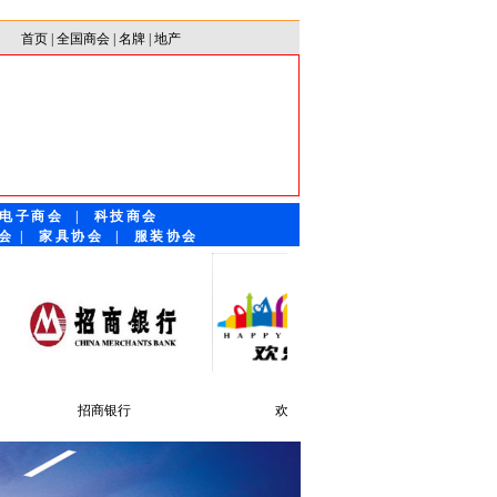
首页
|
全国商会
|
名牌
|
地产
电子商会
|
科技商会
会
|
家具协会
|
服装协会
曼妮芬
桃花季
彩婷内衣