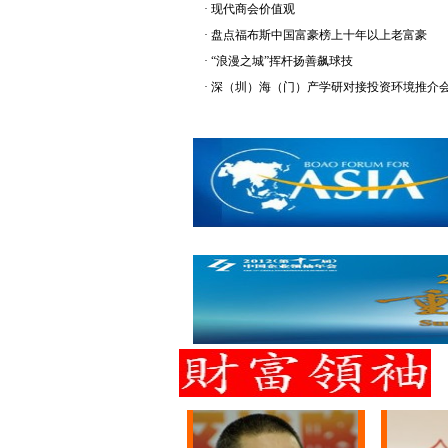
·
现代商会价值观
·
盘点福布斯中国富豪榜上十年以上老富豪
·
“浪漫之城”挥杆扬善飙球技
·
深（圳）海（门）产学研对接投资环境推介