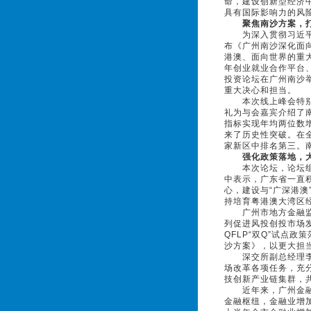
命，建设创新型经济
具有国际影响力的风
聚焦南沙方案，
为深入贯彻习近平总
布《广州南沙深化面
港澳、面向世界的重
年创业就业合作平台
投资论坛在广州南沙
重大决心和担当。
本次线上峰会特别设
礼为与会嘉宾介绍了
指标实现年均两位数
来了历史性突破。在
家新区中排名第三。
强化政策落地，
本次论坛，论坛组委
中表示，广东省一直
心，建设与“广深港
持培育粤港澳大湾区
广州市地方金融监督
列促进风投创投市场
QFLP“双Q”试点
沙方案》，以更大担
深交所副总经理李辉
场改革各项任务，充
技创新产业链集群，
近年来，广州金融系
金融枢纽，金融业增