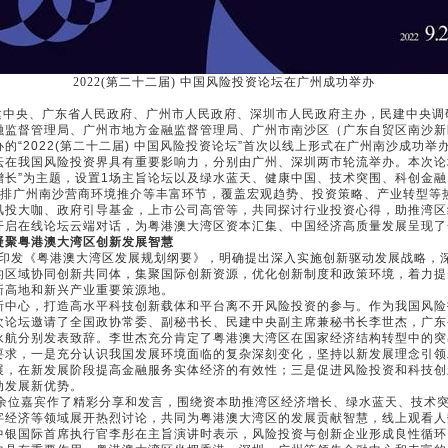
2022(第二十二届) 中国风险投资论坛在广州成功举办
中央、广东省人民政府、广州市人民政府、深圳市人民政府主办，民建中央调
融监督管理局、广州市地方金融监督管理局、广州市南沙区（广东自贸区南沙新
的“2022(第二十二届) 中国风险投资论坛”首次以线上形式在广州南沙成功举
我国风险投资界具有重要影响力，分别由广州、深圳两市轮流举办。本次论
增长”为主题，设置1场主旨论坛以及绿水蓝天、健康中国、技术突围、科创金
安排广州南沙营商环境推介等丰富环节，覆盖宏观趋势、投资策略、产业转型等
风投大咖、政府引导基金，上市公司高管等，共同探讨行业投资心得，助推湾区
开启在线论坛云端对话，为粤港澳大湾区资本汇集、中国经济高质量发展呈现了
凝聚粤港澳大湾区创新发展智慧
印发《粤港澳大湾区发展规划纲要》，明确提出深入实施创新驱动发展战略，
的区域协同创新共同体，集聚国际创新资源，优化创新制度和政策环境，着力提
新高地和新兴产业重要策源地。
心，打造高水平科技创新载体和平台离不开风险投资的参与。作为我国风险
次论坛邀请了全国政协常委、副秘书长、民建中央副主席兼秘书长李世杰，广东
永航分别发表致辞。李世杰充分肯定了粤港澳大湾区在国家经济结构转型中的突
要求，一是充分认识我国发展环境面临的复杂深刻变化，坚持以新发展理念引领
展，在新发展阶段提高金融服务实体经济的有效性；三是促进风险投资和科技创
动发展新优势。
位嘉宾作了精彩分享和发言，围绕资本助推湾区经济增长、绿水蓝天、技术突
字经济等领域展开热烈讨论，共同为粤港澳大湾区的发展贡献智慧，线上观看人数
中银国际首席执行官李彤在主旨演讲时表示，风险投资与创新企业形成良性循环