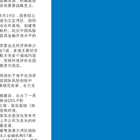
金融资源，积极建设
具有重要战略意义。
月14日，国务院公
成为立足湾区、协同
业合作基地、创建青
标杆。此次中国风险
提高金融开放水平的
管委会总经济师林少
超7成，多项主要经济
航天等多个领域均迎
；营商环境评价在国
图变为现实。
局局长于海平在演讲
造国际风投创投中
康规范发展，全力支
都建设，出台了一系
动QDLP和
划引领，落实落细《南
营商环境。
落实全面深化资本市
上市公司为龙头的科
量发展。
建粤港澳大湾区国际
法人金融机构57家。