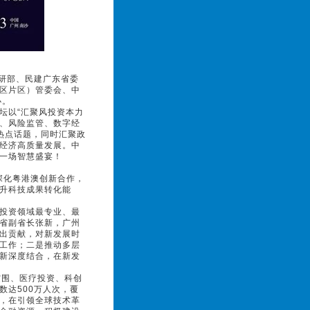
研部、民建广东省委
区片区）管委会、中
办。
坛以“汇聚风投资本力
融、风险监管、数字经
热点话题，同时汇聚政
经济高质量发展。中
一场智慧盛宴！
深化粤港澳创新合作，
升科技成果转化能
投资领域最专业、最
省副省长张新，广州
出贡献，对新发展时
工作；二是推动多层
新深度结合，在新发
围、医疗投资、科创
达500万人次，覆
，在引领全球技术革