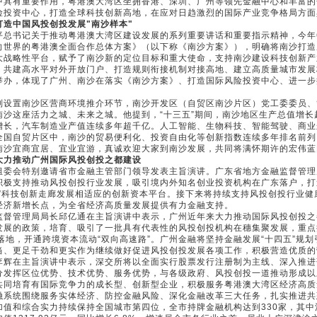
中具有重要作用，粤港澳大湾区坐拥香港、深圳、广州等领先金融中心和丰富的
险投资中心，打造全球科技创新高地，在应对日趋激烈的国际产业竞争格局方面
打造中国风投创投发展"南沙样本"
书记关于推动粤港澳大湾区建设发展的系列重要讲话和重要指示精神，今年6
向世界的粤港澳全面合作总体方案》（以下称《南沙方案》），明确将南沙打造
大战略性平台，赋予了南沙新的定位目标和重大使命，支持南沙建设科技创新产
、共建高水平对外开放门户、打造规则衔接机制对接高地、建立高质量城市发展
举办，体现了广州、南沙在落实《南沙方案》、打造国际风险投资中心、进一步
置南沙区营商环境推介环节，南沙开发区（自贸区南沙片区）党工委委员、
南沙这座活力之城、未来之城。他提到，“十三五”期间，南沙地区生产总值增长
增长，汽车制造业产值连续多年超千亿。人工智能、生物科技、智能驾驶、商业
全国自贸片区中，南沙的贸易便利化、投资自由化等创新指数连续多年排名前列
南沙宜商宜居、宜业宜游，真诚欢迎大家到南沙发展，共同将满怀期许的宏伟蓝
大力推动广州国际风投创投之都建设
会特别邀请省市金融主管部门领导发表主旨演讲。广东省地方金融监督管理
积极支持推动风投创投行业发展，吸引境内外知名创业投资机构在广东落户，打
澳”科技创新走廊发展相适应的创新资本平台。接下来将持续支持风投创投行业健
经济新增长点，为全省经济高质量发展提供有力金融支持。
管理局局长邱亿通在主旨演讲中表示，广州近年来大力推动国际风投创投之
发展的政策，培育、吸引了一批具有代表性的风投创投机构在穗集聚发展，重点推
政策落地，开通跨境资本流动“双向高速路”。广州金融将坚持金融发展“十四五”规
当、更足干劲和更实作为继续做好促进风投创投发展各项工作，积极营造优质的
在主旨演讲中表示，深交所将以全面实行股票发行注册制为主线、深入推进
分发挥区位优势、技术优势、服务优势，与各级政府、风投创投一道推动形成以
共同培育有国际竞争力的成长型、创新型企业，积极服务粤港澳大湾区经济高质
统围绕服务实体经济、防控金融风险、深化金融改革三大任务，扎实推进共
加值和综合实力持续保持全国城市第四位，全市持牌金融机构达到330家，其中