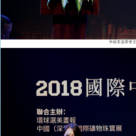
华姐竞选荣誉