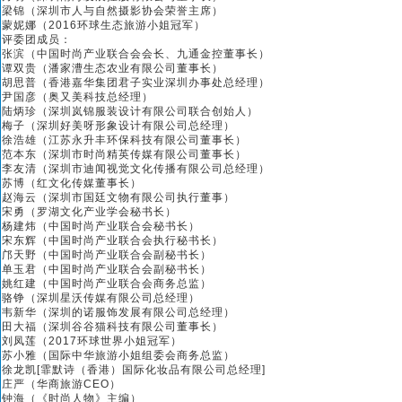
梁锦（深圳市人与自然摄影协会荣誉主席）
蒙妮娜（2016环球生态旅游小姐冠军）
评委团成员：
张滨（中国时尚产业联合会会长、九通金控董事长）
谭双贵（潘家漕生态农业有限公司董事长）
胡思普（香港嘉华集团君子实业深圳办事处总经理）
尹国彦（奥又美科技总经理）
陆炳珍（深圳岚锦服装设计有限公司联合创始人）
梅子（深圳好美呀形象设计有限公司总经理）
徐浩雄（江苏永升丰环保科技有限公司董事长）
范本东（深圳市时尚精英传媒有限公司董事长）
李友清（深圳市迪闻视觉文化传播有限公司总经理）
苏博（红文化传媒董事长）
赵海云（深圳市国廷文物有限公司执行董事）
宋勇（罗湖文化产业学会秘书长）
杨建炜（中国时尚产业联合会秘书长）
宋东辉（中国时尚产业联合会执行秘书长）
邝天野（中国时尚产业联合会副秘书长）
单玉君（中国时尚产业联合会副秘书长）
姚红建（中国时尚产业联合会商务总监）
骆铮（深圳星沃传媒有限公司总经理）
韦新华（深圳的诺服饰发展有限公司总经理）
田大福（深圳谷谷猫科技有限公司董事长）
刘凤莲（2017环球世界小姐冠军）
苏小雅（国际中华旅游小姐组委会商务总监）
徐龙凯[霏默诗（香港）国际化妆品有限公司总经理]
庄严（华商旅游CEO）
钟海（《时尚人物》主编）