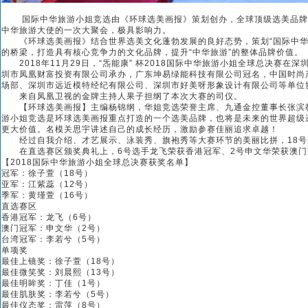
国际中华旅游小姐竞选由《环球选美画报》策划创办，全球顶级选美品牌，
中华旅游大使的一次大聚会，极具影响力。
《环球选美画报》结合世界选美文化蓬勃发展的良好态势，策划“国际中华
的桥梁，打造具有核心竞争力的文化品牌，提升“中华旅游”的整体品牌价值。
2018年11月29日，“炁能康” 杯2018国际中华旅游小姐全球总决赛
圳市凤凰财富投资有限公司承办，广东坤易绿能科技有限公司冠名，中国时尚
场部、深圳市远近模特经纪有限公司、深圳市好美呀形象设计有限公司等单位
来自凤凰卫视的金牌主持人果子担纲了本次大赛的司仪。
【环球选美画报】主编杨锦纲，华姐竞选荣誉主席、九通金控董事长张滨教
游小姐竞选是环球选美画报重点打造的一个选美品牌，也将是未来的世界超级
更大价值。名模关思宇讲述自己的成长经历，激励参赛佳丽追求卓越！
经过自我介绍、才艺展示、泳装秀、旗袍秀等大赛环节的美丽比拼，18号选
在直选赛区颁奖典礼上，6号选手龙飞荣获香港冠军、2号申文华荣获澳门
【2018国际中华旅游小姐全球总决赛获奖名单】
冠军：徐子萱（18号）
亚军：江紫蕊（12号）
季军：黄瑾萱（16号）
直选赛区
香港冠军：龙飞（6号）
澳门冠军：申文华（2号）
台湾冠军：李若兮（5号）
单项奖
最佳上镜奖：徐子萱（18号）
最佳微笑奖：刘晨熙（13号）
最佳明眸奖：丁佳（1号）
最佳肌肤奖：李若兮（5号）
最佳仪态奖：雷萍（8号）