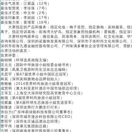
最佳气质奖：江紫蕊（12号）
最佳智慧奖：李珍珠（7号）
最佳才艺奖：申文华（2号）
最佳印象奖：李妞妞（17号）
最佳魅力奖：黄瑾萱（16号）
大赛指定的产品和服务：指定化妆：梅子造型。指定旗袍：岚锦服装。指定
离子。指定培训基地：前海湾大铲岛。指定形象照拍摄机构：爱疯图。指定深
大赛特别鸣谢单位：微信食品、田港商务、深圳农商行、红文化传媒、华宇
咨询有限公司、深圳的诺服饰发展有限公司、深圳市子依时尚文化有限公司、
深圳市前海九通金融控股有限公司、广州味满多餐饮企业管理有限公司、霏默
出席活动的嘉宾：
首席评委：
杨锦纲（环球选美画报主编）
匡元元（国际中华旅游小姐组委会秘书长）
董源（凤凰卫视原时尚生活杂志总编辑）
关思宇（第67届世界小姐中国区总冠军）
林岚（深圳岚锦旗袍会品牌创始人）
詹晓敏（2014世界时尚旅游小姐香港冠军）
成慧明（澳大利亚君叶酒庄中国市场部总经理）
王等五（上海交大深圳研究院高管教育中心主任）
杨颉（第4届世界时尚旅游小姐冠军）
倪紫鑫（第4届环球生态旅游小姐竞选亚军）
陈隆波（深圳农商行大鹏支行行长）
张自力(广东坤易绿能科技有限公司董事长)
李正（深圳市城市漫步科技有限公司CEO）
曹照宇（深圳名庄诚品酒业总经理）
曹平伟（健康元集团副总裁）
方明（深圳南海发展控股有限公司董事长）