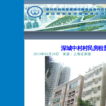
深城中村村民房租
2013年02月20日
来源：上海证券报