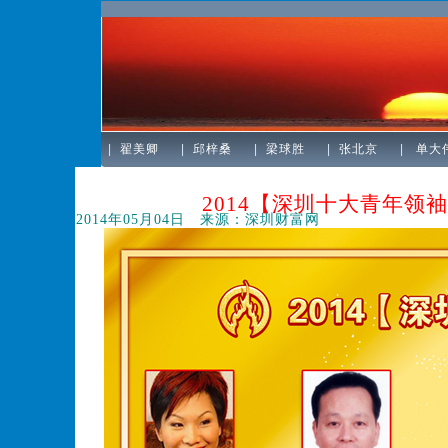
|
翟美卿
|
邱梓桑
|
梁球胜
|
张北京
|
单大
2014【深圳十大青年领袖
2014年05月04日
来源：深圳财富网