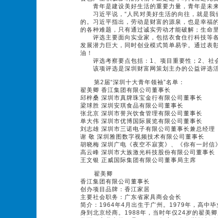
青年是建设美好生活的重要力量，青年是未来
习近平说，“人民对美好生活的向往，就是我们
的。习近平指出，劳动是财富的源泉，也是幸福
的各种难题，只有通过诚实劳动才能破解；生命
评选主要面向实业家，包括衣食住行科技等各
发展潜力巨大，同时创业模式简单易学。通过表彰
油！
评选考察要点包括：1、项目重要性；2、社会
该项评选是深圳财富网策划主办的公益评选
第2届“深圳十大青年领袖”名单：
翟美卿 香江集团有限公司董事长
邱梓桑 深圳市真牌珠宝金行有限公司董事长
梁球胜 深圳安琪食品有限公司董事长
张北京 深圳市誉兴饮食管理有限公司董事长
单大伟 深圳市优博国际展览有限公司董事长
刘志雄 深圳市三诺电子有限公司董事长兼总经理
谢 敬 深圳雅图数字视频技术有限公司董事长
胡晓梅 深圳广电《夜空不寂寞》、《你有一封信
高云峰 深圳市大族激光科技股份有限公司董事长
王文银 正威国际集团有限公司董事局主席
翟美卿
香江集团有限公司董事长
创办项目品牌：香江家居
主要社会职务：广东省家具商会会长
简介：1964年4月出生于广州。1979年，高
身到北京经商。1988年，当时年仅24岁的翟美