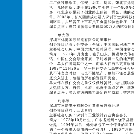
工厂做过勤杂工、保安、厨工、厨师。张北京觉
活，几经周折，终于在1996年承包了一个80
多，张北京积累到了创业路上的第一桶金。他的公
司。2003年，誉兴团膳成功进入深圳富士康科
园区里，共经营了上百家员工食堂和特色餐厅。“
编者点评：誉兴团膳每天要解决50万人的吃饭问
单大伟
深圳市优博国际展览有限公司董事长
创办项目品牌：住交会（全称：中国国际房地产
主要社会职务：中国房地产报总经理、中国住交会
简介：1971年8月出生，籍贯山东。据说单大
话。中国住交会每逢开展，平时难得一见的地产
个，单大伟将是其中之一。而单大伟自己更喜欢被
1999年11月26日，第一届住交会以高交会分
从不讳言当时他一点也不懂地产，更加不懂会展
底投入进去，包括他所有的资源和资金。
单大伟在做住交会之前仅仅做过贸易、做过演唱
人热情大方、自信、执着，他善于听取客户、朋
编者点评：整合资源的能力决定你的成就，智慧
刘志雄
深圳市三诺电子有限公司董事长兼总经理
创办项目品牌：三诺音响
主要社会职务：深圳市工业设计行业协会会长
简介：1972年10月出生，广东省潮州市饶平县
做起，1994年以后，他先承包了一个停业的加工
购了一个香港人倒闭的一个模具厂，1996年注