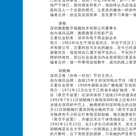
己的企业和事业，他用了不足5年时间；从一个单
他严于律己，善待朋友和客户，他始终认为必须走
留给后人一个全新的模式。让更多的像他一样的
编者点评：创业其实很简单，首先要学习掌握一
谢敬
深圳雅图数字视频技术有限公司董事长
创办项目品牌：雅图微显示投影产品
主要社会职务：深圳市电子商会副会长
简介：1962年出生于湖北省武汉。毕业于武汉工
术有限公司，注重科技与文化的融合，至今已经
谢敬坦言：我觉得自己属于很平实的人，平实到
牌的特殊性，所以社会或者业内会觉得我们算是
编者点评：做一件事情连续数年，成功的路上靠
胡晓梅
深圳卫视《你有一封信》节目主持人
创办项目品牌：连续15年主持深圳电台节目《夜
主要社会荣誉：1999年摘取全国广播电视“百优双
简介：1971年12月出生于江西省丰城矿物局，毕
目《夜空不寂寞》在深圳保持了连续15年的最高
1992年7月11日胡晓梅只身闯深圳时身上仅有4
乡镇去深圳的中巴上，她偶然听到深圳电台的点歌
月12日胡晓梅打通深圳电台晚间节目《夜空不寂
当晚便有不少听众打来电话鼓励她，随后她更收
《夜空不寂寞》，并建议关注个体情感命运，关
1992年12月22日，在21岁生日的前两天，首
胡晓梅是在念大学时的一次朗诵会上发现自己在声
的片断时，台下突然变的很静，只有她的声音牵